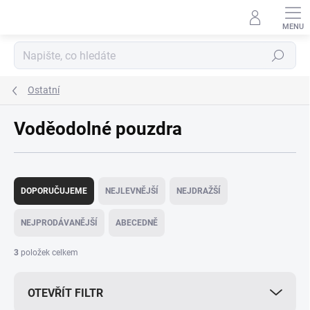
Přejít
na
obsah
Hledat
Ostatní
Voděodolné pouzdra
Ř
a
DOPORUČUJEME
NEJLEVNĚJŠÍ
NEJDRAŽŠÍ
z
e
NEJPRODÁVANĚJŠÍ
ABECEDNĚ
n
í
3
položek celkem
p
r
OTEVŘÍT FILTR
o