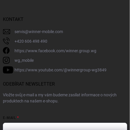
KONTAKT
servis
@
winner-mobile.com
+420 606 498 490
https://www.facebook.com/winner.group.wg
wg_mobile
https://www.youtube.com/@winnergroup-wg3849
ODEBÍRAT NEWSLETTER
Vložte svůj e-mail a my vám budeme zasílat informace o nových
produktech na našem e-shopu.
E-MAIL