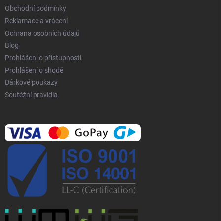
v
Obchodní podmínky
ý
p
Reklamace a vrácení
i
Ochrana osobních údajů
s
Blog
u
Prohlášení o přístupnosti
Prohlášení o shodě
Dárkové poukazy
Soutěžní pravidla