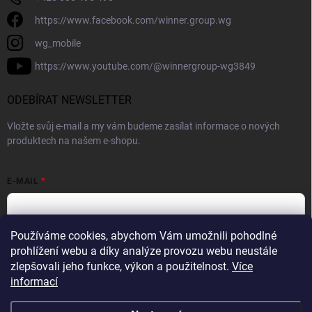
https://www.facebook.com/winner.group.wg
wg_mobile
https://www.youtube.com/@winnergroup-wg3849
ODEBÍRAT NEWSLETTER
Vložte svůj e-mail a my vám budeme zasílat informace o nových
produktech na našem e-shopu.
E-MAIL
Používáme cookies, abychom Vám umožnili pohodlné
Vložením e-mailové adresy souhlasíte se zpracováním osobních
prohlížení webu a díky analýze provozu webu neustále
údajů v souladu se
Zásadami ochrany osobních údajů.
zlepšovali jeho funkce, výkon a použitelnost.
Více
informací
Přihlásit se