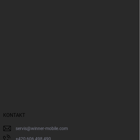
KONTAKT
servis
@
winner-mobile.com
+420 606 498 490