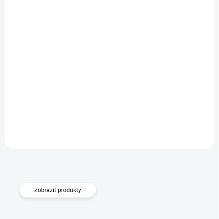
SKLADEM
Pouzdro Azzaro TPU Samsung Galaxy A55 5G
Do košíku
249 Kč
Zobrazit produkty