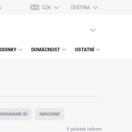
CZK
ČEŠTINA
ášení o přístupnosti
Prohlášení o shodě
Dárkové poukazy
S
PRÁZDNÝ KOŠÍK
NÁKUPNÍ
KOŠÍK
ODINKY
DOMÁCNOST
OSTATNÍ
VÝPRODE
RODÁVANĚJŠÍ
ABECEDNĚ
1
položek celkem