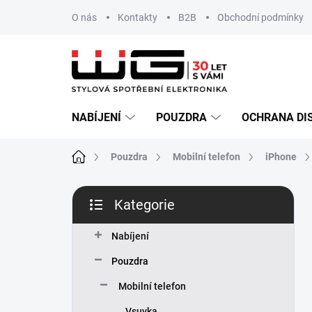
Přejít
O nás
Kontakty
B2B
Obchodní podmínky
na
obsah
NABÍJENÍ
POUZDRA
OCHRANA DI
Domů
Pouzdra
Mobilní telefon
iPhone
P
Kategorie
o
Přeskočit
s
kategorie
t
Nabíjení
r
Pouzdra
a
n
Mobilní telefon
n
Vsuvka