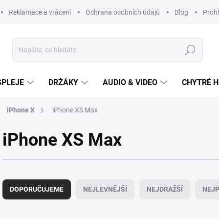
Reklamace a vrácení
Ochrana osobních údajů
Blog
Prohl
Hledat
SPLEJE
DRŽÁKY
AUDIO & VIDEO
CHYTRÉ H
iPhone X
iPhone XS Max
iPhone XS Max
Ř
a
DOPORUČUJEME
NEJLEVNĚJŠÍ
NEJDRAŽŠÍ
NEJP
z
e
n