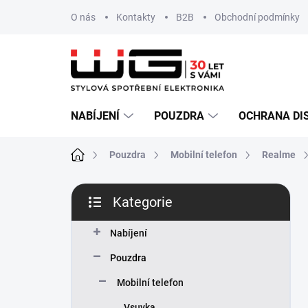
Přejít
O nás
Kontakty
B2B
Obchodní podmínky
na
obsah
NABÍJENÍ
POUZDRA
OCHRANA DI
Domů
Pouzdra
Mobilní telefon
Realme
P
Kategorie
o
Přeskočit
s
kategorie
t
Nabíjení
r
Pouzdra
a
n
Mobilní telefon
n
Vsuvka