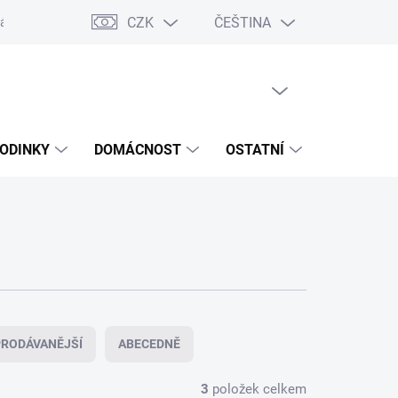
CZK
ČEŠTINA
ášení o přístupnosti
Prohlášení o shodě
Dárkové poukazy
S
PRÁZDNÝ KOŠÍK
NÁKUPNÍ
KOŠÍK
ODINKY
DOMÁCNOST
OSTATNÍ
VÝPRODE
RODÁVANĚJŠÍ
ABECEDNĚ
3
položek celkem