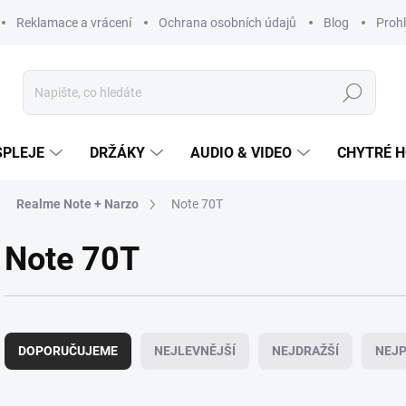
Reklamace a vrácení
Ochrana osobních údajů
Blog
Prohl
Hledat
SPLEJE
DRŽÁKY
AUDIO & VIDEO
CHYTRÉ H
Realme Note + Narzo
Note 70T
Note 70T
Ř
a
DOPORUČUJEME
NEJLEVNĚJŠÍ
NEJDRAŽŠÍ
NEJP
z
e
n