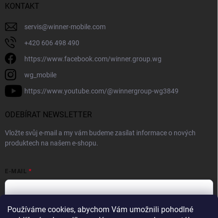
KONTAKT
servis
@
winner-mobile.com
+420 606 498 490
https://www.facebook.com/winner.group.wg
wg_mobile
https://www.youtube.com/@winnergroup-wg3849
ODEBÍRAT NEWSLETTER
Vložte svůj e-mail a my vám budeme zasílat informace o nových
produktech na našem e-shopu.
E-MAIL
Používáme cookies, abychom Vám umožnili pohodlné