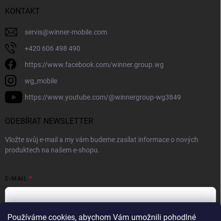
KONTAKT
servis
@
winner-mobile.com
+420 606 498 490
https://www.facebook.com/winner.group.wg
wg_mobile
https://www.youtube.com/@winnergroup-wg3849
ODEBÍRAT NEWSLETTER
Vložte svůj e-mail a my vám budeme zasílat informace o nových
produktech na našem e-shopu.
E-MAIL
Používáme cookies, abychom Vám umožnili pohodlné