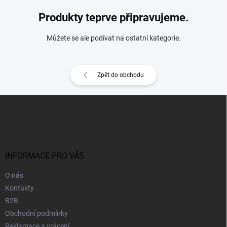
Produkty teprve připravujeme.
Můžete se ale podívat na ostatní kategorie.
Zpět do obchodu
Z
á
p
a
t
í
INFORMACE PRO VÁS
O nás
Kontakty
B2B
Obchodní podmínky
Reklamace a vrácení