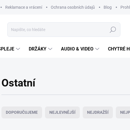
Reklamace a vrácení
Ochrana osobních údajů
Blog
Prohl
Hledat
SPLEJE
DRŽÁKY
AUDIO & VIDEO
CHYTRÉ H
Ostatní
Ř
a
DOPORUČUJEME
NEJLEVNĚJŠÍ
NEJDRAŽŠÍ
NEJP
z
e
n