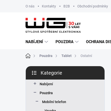
Přejít
O nás
Kontakty
B2B
Obchodní podmínky
na
obsah
NABÍJENÍ
POUZDRA
OCHRANA DI
Domů
Pouzdra
Tablet
Ostatní
P
Kategorie
o
Přeskočit
s
kategorie
t
Nabíjení
r
Pouzdra
a
n
Mobilní telefon
n
Vsuvka