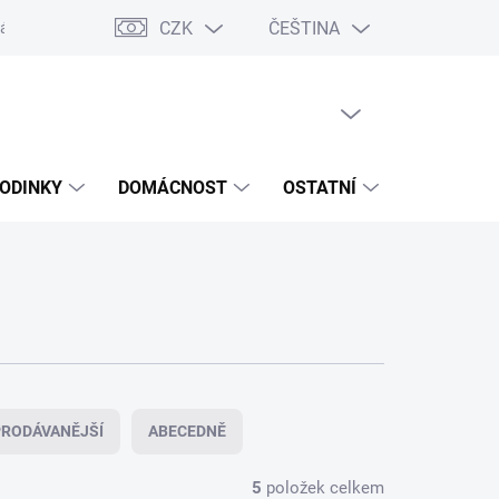
CZK
ČEŠTINA
ášení o přístupnosti
Prohlášení o shodě
Dárkové poukazy
S
PRÁZDNÝ KOŠÍK
NÁKUPNÍ
KOŠÍK
ODINKY
DOMÁCNOST
OSTATNÍ
VÝPRODE
RODÁVANĚJŠÍ
ABECEDNĚ
5
položek celkem