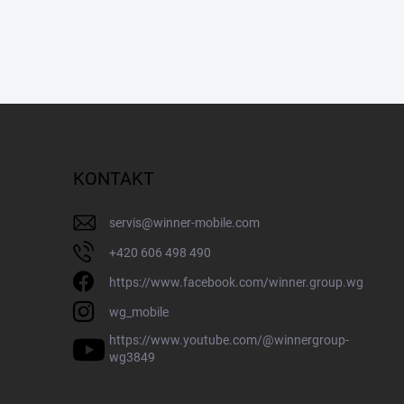
KONTAKT
servis
@
winner-mobile.com
+420 606 498 490
https://www.facebook.com/winner.group.wg
wg_mobile
https://www.youtube.com/@winnergroup-
wg3849