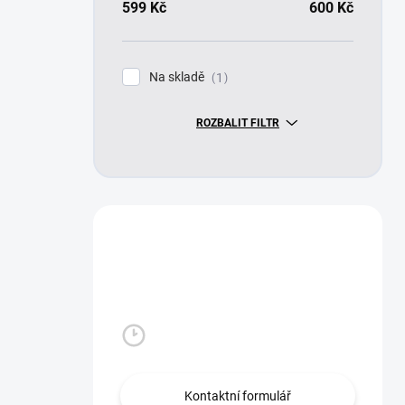
599
Kč
600
Kč
Na skladě
1
ROZBALIT FILTR
Máte otázku?
Obraťte se na nás.
Po - Pá: 8:00 -16:00 hod
Kontaktní formulář