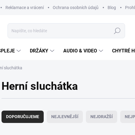
Reklamace a vrácení
Ochrana osobních údajů
Blog
Prohl
Hledat
SPLEJE
DRŽÁKY
AUDIO & VIDEO
CHYTRÉ H
ní sluchátka
Herní sluchátka
Ř
a
DOPORUČUJEME
NEJLEVNĚJŠÍ
NEJDRAŽŠÍ
NEJP
z
e
n