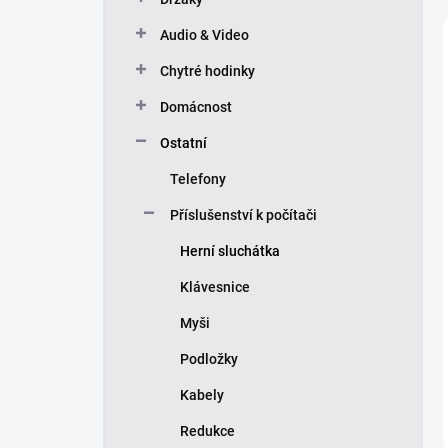
í
p
Audio & Video
a
n
Chytré hodinky
e
Domácnost
l
Ostatní
Telefony
Příslušenství k počítači
Herní sluchátka
Klávesnice
Myši
Podložky
Kabely
Redukce