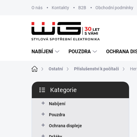
Přejít
O nás
Kontakty
B2B
Obchodní podmínky
na
obsah
NABÍJENÍ
POUZDRA
OCHRANA DI
Domů
Ostatní
Příslušenství k počítači
Her
P
Kategorie
o
Přeskočit
s
kategorie
t
Nabíjení
r
Pouzdra
a
n
Ochrana displeje
n
Držáky