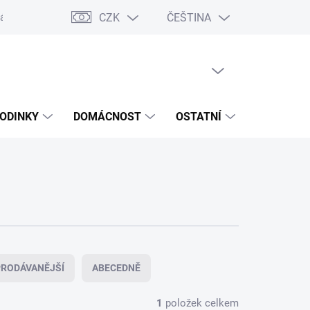
CZK
ČEŠTINA
ášení o přístupnosti
Prohlášení o shodě
Dárkové poukazy
S
PRÁZDNÝ KOŠÍK
NÁKUPNÍ
KOŠÍK
ODINKY
DOMÁCNOST
OSTATNÍ
VÝPRODE
RODÁVANĚJŠÍ
ABECEDNĚ
1
položek celkem