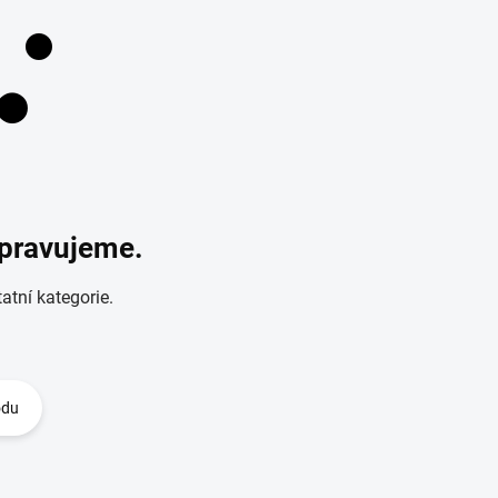
ipravujeme.
atní kategorie.
odu