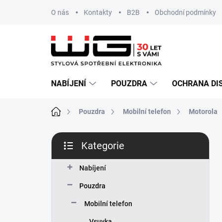
Přejít
O nás
Kontakty
B2B
Obchodní podmínky
na
obsah
NABÍJENÍ
POUZDRA
OCHRANA DI
Domů
Pouzdra
Mobilní telefon
Motorola
P
Kategorie
o
Přeskočit
s
kategorie
t
Nabíjení
r
Pouzdra
a
n
Mobilní telefon
n
Vsuvka