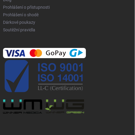
u
Prohlášení o přístupnosti
Prohlášení o shodě
Dárkové poukazy
Soutěžní pravidla