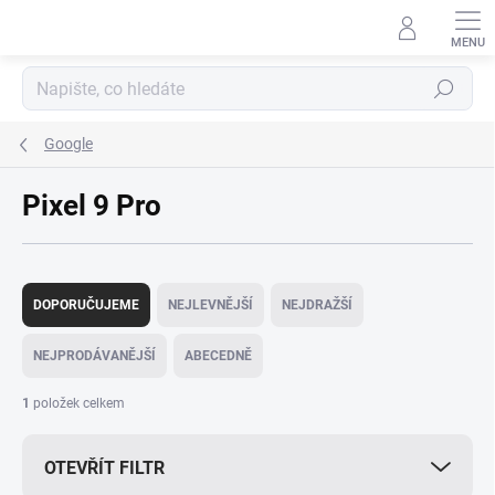
Přejít
na
obsah
Hledat
Google
Pixel 9 Pro
Ř
a
DOPORUČUJEME
NEJLEVNĚJŠÍ
NEJDRAŽŠÍ
z
e
NEJPRODÁVANĚJŠÍ
ABECEDNĚ
n
í
1
položek celkem
p
r
OTEVŘÍT FILTR
o