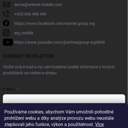
servis
@
winner-mobile.com
+420 606 498 490
https://www.facebook.com/winner.group.wg
wg_mobile
https://www.youtube.com/@winnergroup-wg3849
ODEBÍRAT NEWSLETTER
Vložte svůj e-mail a my vám budeme zasílat informace o nových
produktech na našem e-shopu.
E-MAIL
Používáme cookies, abychom Vám umožnili pohodlné
Vložením e-mailové adresy souhlasíte se zpracováním osobních
prohlížení webu a díky analýze provozu webu neustále
údajů v souladu se
Zásadami ochrany osobních údajů.
zlepšovali jeho funkce, výkon a použitelnost.
Více