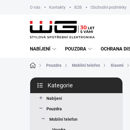
Přejít
O nás
Kontakty
B2B
Obchodní podmínky
na
obsah
NABÍJENÍ
POUZDRA
OCHRANA DI
Domů
Pouzdra
Mobilní telefon
Xiaomi
P
Kategorie
o
Přeskočit
s
kategorie
t
Nabíjení
r
Pouzdra
a
n
Mobilní telefon
n
Vsuvka