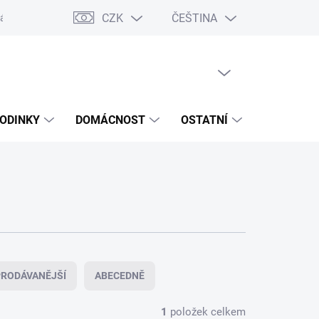
CZK
ČEŠTINA
ášení o přístupnosti
Prohlášení o shodě
Dárkové poukazy
S
PRÁZDNÝ KOŠÍK
NÁKUPNÍ
KOŠÍK
ODINKY
DOMÁCNOST
OSTATNÍ
VÝPRODE
RODÁVANĚJŠÍ
ABECEDNĚ
1
položek celkem