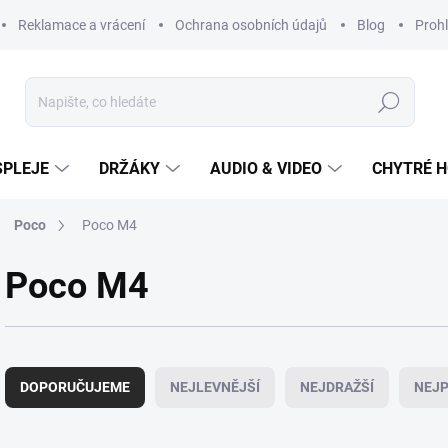
Reklamace a vrácení
Ochrana osobních údajů
Blog
Prohl
Hledat
SPLEJE
DRŽÁKY
AUDIO & VIDEO
CHYTRÉ H
Poco
Poco M4
Poco M4
Ř
a
DOPORUČUJEME
NEJLEVNĚJŠÍ
NEJDRAŽŠÍ
NEJP
z
e
n