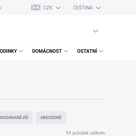
CZK
ČEŠTINA
ášení o přístupnosti
Prohlášení o shodě
Dárkové poukazy
S
PRÁZDNÝ KOŠÍK
NÁKUPNÍ
KOŠÍK
ODINKY
DOMÁCNOST
OSTATNÍ
VÝPRODE
RODÁVANĚJŠÍ
ABECEDNĚ
11
položek celkem