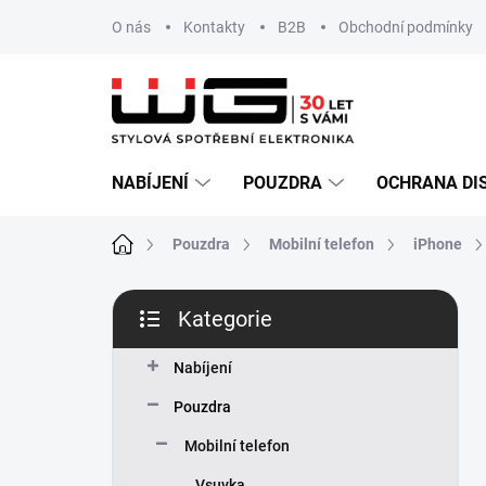
Přejít
O nás
Kontakty
B2B
Obchodní podmínky
na
obsah
NABÍJENÍ
POUZDRA
OCHRANA DI
Domů
Pouzdra
Mobilní telefon
iPhone
P
Kategorie
o
Přeskočit
s
kategorie
t
Nabíjení
r
Pouzdra
a
n
Mobilní telefon
n
Vsuvka