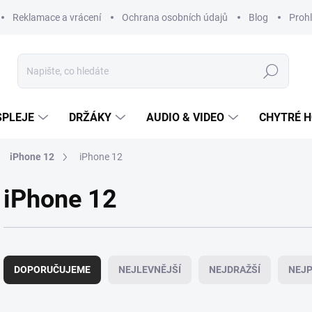
Reklamace a vrácení
Ochrana osobních údajů
Blog
Prohl
Hledat
SPLEJE
DRŽÁKY
AUDIO & VIDEO
CHYTRÉ H
iPhone 12
iPhone 12
iPhone 12
Ř
a
DOPORUČUJEME
NEJLEVNĚJŠÍ
NEJDRAŽŠÍ
NEJP
z
e
n