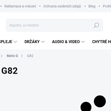
Reklamace a vrácení
Ochrana osobních údajů
Blog
Prohl
Hledat
SPLEJE
DRŽÁKY
AUDIO & VIDEO
CHYTRÉ H
Moto G
G82
G82