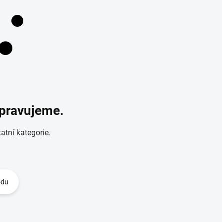
ipravujeme.
atní kategorie.
odu