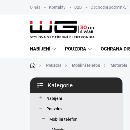
Přejít
O nás
Kontakty
B2B
Obchodní podmínky
na
obsah
NABÍJENÍ
POUZDRA
OCHRANA DI
Domů
Pouzdra
Mobilní telefon
Motorola
P
Kategorie
o
Přeskočit
s
kategorie
t
Nabíjení
r
Pouzdra
a
n
Mobilní telefon
n
Vsuvka