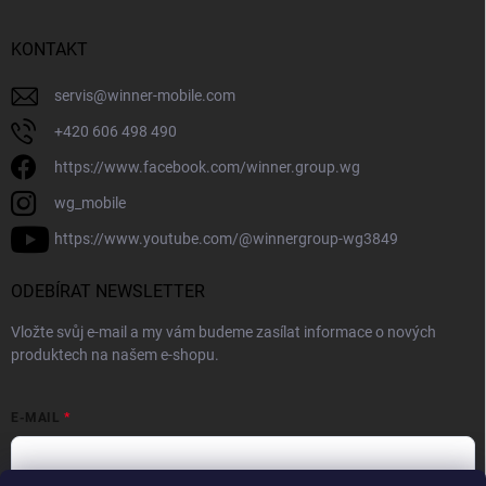
KONTAKT
servis
@
winner-mobile.com
+420 606 498 490
https://www.facebook.com/winner.group.wg
wg_mobile
https://www.youtube.com/@winnergroup-wg3849
ODEBÍRAT NEWSLETTER
Vložte svůj e-mail a my vám budeme zasílat informace o nových
produktech na našem e-shopu.
E-MAIL