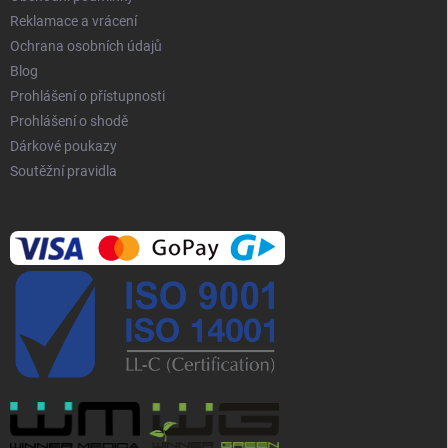
p
Reklamace a vrácení
i
Ochrana osobních údajů
s
Blog
u
Prohlášení o přístupnosti
Prohlášení o shodě
Dárkové poukazy
Soutěžní pravidla