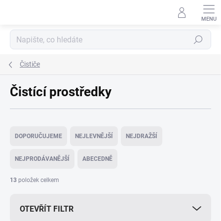
Přejít
na
obsah
Hledat
Čističe
Čistící prostředky
Ř
a
DOPORUČUJEME
NEJLEVNĚJŠÍ
NEJDRAŽŠÍ
z
e
NEJPRODÁVANĚJŠÍ
ABECEDNĚ
n
í
13
položek celkem
p
r
OTEVŘÍT FILTR
o