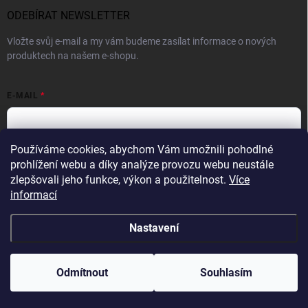
ODEBÍRAT NEWSLETTER
Vložte svůj e-mail a my vám budeme zasílat informace o nových
produktech na našem e-shopu.
E-MAIL
Používáme cookies, abychom Vám umožnili pohodlné
Vložením e-mailové adresy souhlasíte se zpracováním osobních
prohlížení webu a díky analýze provozu webu neustále
údajů v souladu se
Zásadami ochrany osobních údajů.
zlepšovali jeho funkce, výkon a použitelnost.
Více
informací
Přihlásit se
Nastavení
Copyright 2026
WINNER GROUP-WG
. Všechna práva vyhrazena.
Upravit
nastavení cookies
Odmítnout
Souhlasím