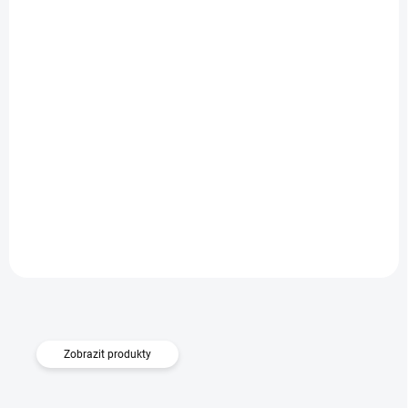
SKLADEM
Čisticí prostředek na trouby 500ml
Do košíku
269 Kč
Zobrazit produkty