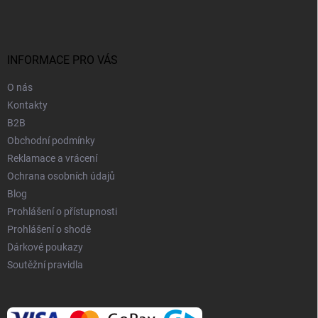
d
p
a
a
c
t
í
í
INFORMACE PRO VÁS
p
r
v
O nás
k
Kontakty
y
B2B
v
Obchodní podmínky
ý
p
Reklamace a vrácení
i
Ochrana osobních údajů
s
Blog
u
Prohlášení o přístupnosti
Prohlášení o shodě
Dárkové poukazy
Soutěžní pravidla