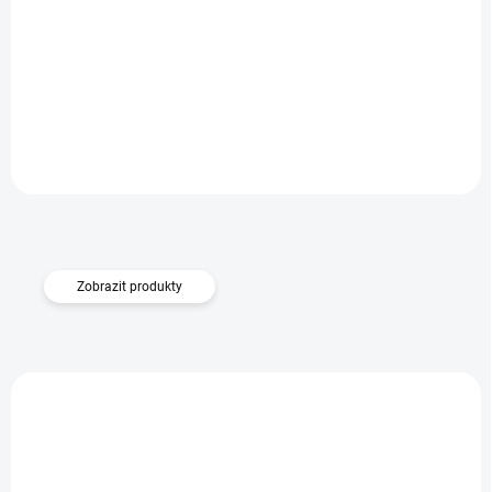
SKLADEM
Pouzdro Flipbook Duet Oppo A38 4G - černé
Do košíku
399 Kč
Zobrazit produkty