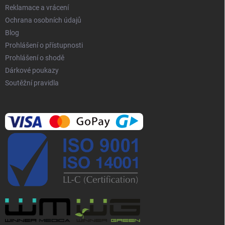
p
Reklamace a vrácení
i
Ochrana osobních údajů
s
Blog
u
Prohlášení o přístupnosti
Prohlášení o shodě
Dárkové poukazy
Soutěžní pravidla