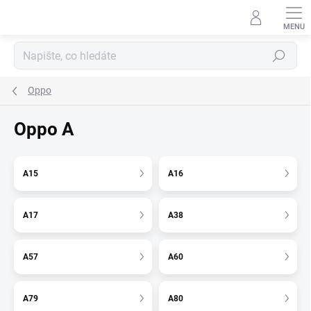
Přejít
na
obsah
Hledat
Oppo
Oppo A
A15
A16
A17
A38
A57
A60
A79
A80