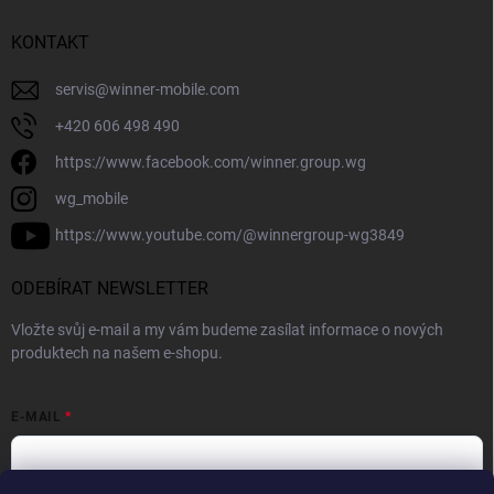
KONTAKT
servis
@
winner-mobile.com
+420 606 498 490
https://www.facebook.com/winner.group.wg
wg_mobile
https://www.youtube.com/@winnergroup-wg3849
ODEBÍRAT NEWSLETTER
Vložte svůj e-mail a my vám budeme zasílat informace o nových
produktech na našem e-shopu.
E-MAIL