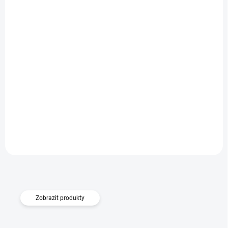
SKLADEM
LED pásek WG1 (5m) ovladač + aplikace
Do košíku
899 Kč
Zobrazit produkty