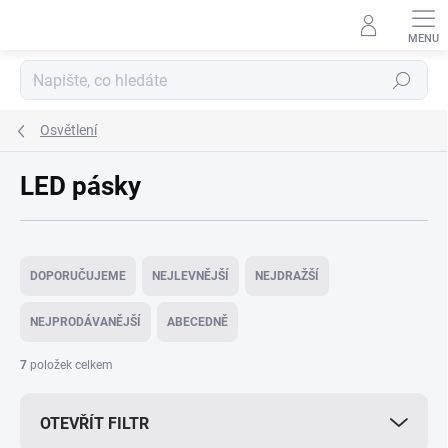
Přejít
na
obsah
Hledat
Osvětlení
LED pásky
Ř
a
DOPORUČUJEME
NEJLEVNĚJŠÍ
NEJDRAŽŠÍ
z
e
NEJPRODÁVANĚJŠÍ
ABECEDNĚ
n
í
7
položek celkem
p
r
OTEVŘÍT FILTR
o