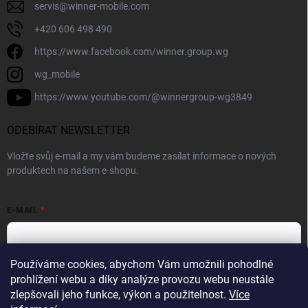
servis
@
winner-mobile.com
+420 606 498 490
https://www.facebook.com/winner.group.wg
wg_mobile
https://www.youtube.com/@winnergroup-wg3849
ODEBÍRAT NEWSLETTER
Vložte svůj e-mail a my vám budeme zasílat informace o nových
produktech na našem e-shopu.
E-MAIL
Používáme cookies, abychom Vám umožnili pohodlné
Vložením e-mailové adresy souhlasíte se zpracováním osobních
prohlížení webu a díky analýze provozu webu neustále
údajů v souladu se
Zásadami ochrany osobních údajů.
zlepšovali jeho funkce, výkon a použitelnost.
Více