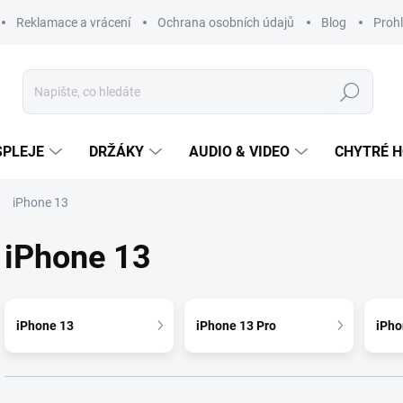
Reklamace a vrácení
Ochrana osobních údajů
Blog
Prohl
Hledat
SPLEJE
DRŽÁKY
AUDIO & VIDEO
CHYTRÉ H
iPhone 13
iPhone 13
iPhone 13
iPhone 13 Pro
iPho