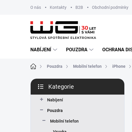
Přejít
O nás
Kontakty
B2B
Obchodní podmínky
na
obsah
NABÍJENÍ
POUZDRA
OCHRANA DI
Domů
Pouzdra
Mobilní telefon
iPhone
P
Kategorie
o
Přeskočit
s
kategorie
t
Nabíjení
r
Pouzdra
a
n
Mobilní telefon
n
Vsuvka