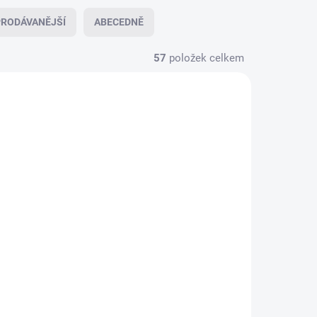
RODÁVANĚJŠÍ
ABECEDNĚ
57
položek celkem
SKLADEM
SKLADEM
rou
Pouzdro Liquid s podporou
- černé
MagSafe iPhone 13 - červené
Do košíku