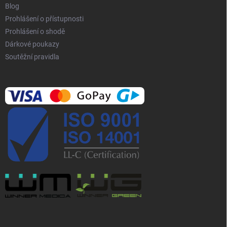
Blog
u
Prohlášení o přístupnosti
Prohlášení o shodě
Dárkové poukazy
Soutěžní pravidla