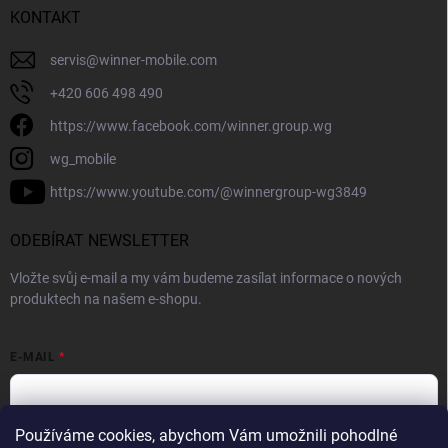
KONTAKT
servis
@
winner-mobile.com
+420 606 498 490
https://www.facebook.com/winner.group.wg
wg_mobile
https://www.youtube.com/@winnergroup-wg3849
ODEBÍRAT NEWSLETTER
Vložte svůj e-mail a my vám budeme zasílat informace o nových
produktech na našem e-shopu.
E-MAIL
Používáme cookies, abychom Vám umožnili pohodlné