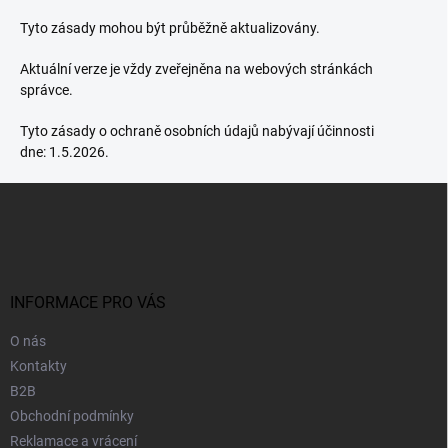
Tyto zásady mohou být průběžně aktualizovány.
Aktuální verze je vždy zveřejněna na webových stránkách
správce.
Tyto zásady o ochraně osobních údajů nabývají účinnosti
dne:
1.5.2026.
Z
á
p
a
t
í
INFORMACE PRO VÁS
O nás
Kontakty
B2B
Obchodní podmínky
Reklamace a vrácení