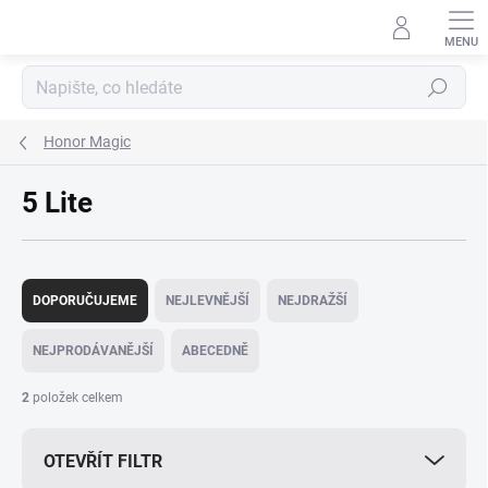
Přejít
na
obsah
Hledat
Honor Magic
5 Lite
Ř
a
DOPORUČUJEME
NEJLEVNĚJŠÍ
NEJDRAŽŠÍ
z
e
NEJPRODÁVANĚJŠÍ
ABECEDNĚ
n
í
2
položek celkem
p
r
OTEVŘÍT FILTR
o