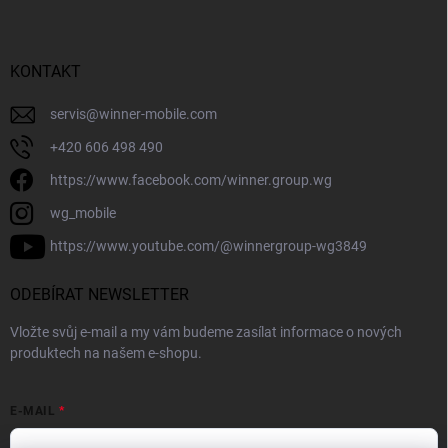
KONTAKT
servis
@
winner-mobile.com
+420 606 498 490
https://www.facebook.com/winner.group.wg
wg_mobile
https://www.youtube.com/@winnergroup-wg3849
ODEBÍRAT NEWSLETTER
Vložte svůj e-mail a my vám budeme zasílat informace o nových
produktech na našem e-shopu.
E-MAIL