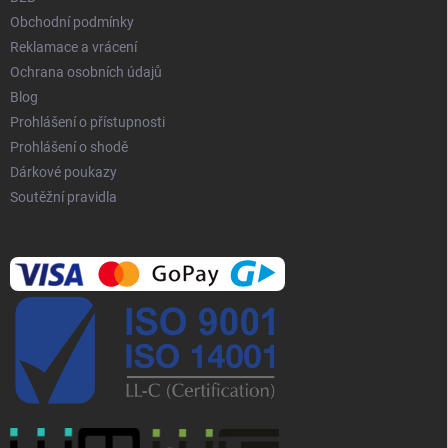
v
Obchodní podmínky
ý
p
Reklamace a vrácení
i
Ochrana osobních údajů
s
Blog
u
Prohlášení o přístupnosti
Prohlášení o shodě
Dárkové poukazy
Soutěžní pravidla