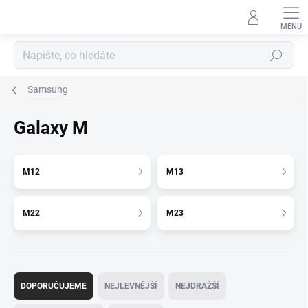
Přejít
na
obsah
Hledat
Samsung
Galaxy M
M12
M13
M22
M23
Ř
a
DOPORUČUJEME
NEJLEVNĚJŠÍ
NEJDRAŽŠÍ
z