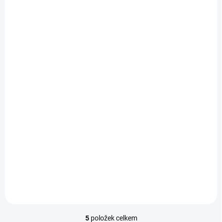
SKLADEM
Pouzdro Flipbook Duet Samsung Galaxy M13 4G/M23 5G -
černé
Do košíku
399 Kč
5
položek celkem