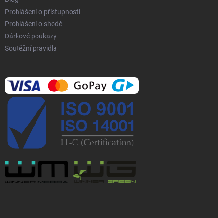
u
Prohlášení o přístupnosti
Prohlášení o shodě
Dárkové poukazy
Soutěžní pravidla