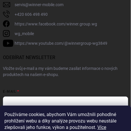
servis
@
winner-mobile.com
+420 606 498 490
https://www.facebook.com/winner.group.wg
wg_mobile
https://www.youtube.com/@winnergroup-wg3849
ODEBÍRAT NEWSLETTER
Vložte svůj e-mail a my vám budeme zasílat informace o nových
produktech na našem e-shopu.
E-MAIL
Používáme cookies, abychom Vám umožnili pohodlné
Vložením e-mailové adresy souhlasíte se zpracováním osobních
prohlížení webu a díky analýze provozu webu neustále
údajů v souladu se
Zásadami ochrany osobních údajů.
zlepšovali jeho funkce, výkon a použitelnost.
Více