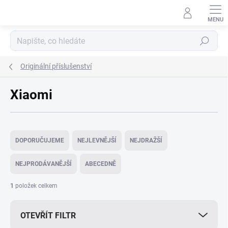
Přejít
na
obsah
Hledat
Originální příslušenství
Xiaomi
Ř
a
DOPORUČUJEME
NEJLEVNĚJŠÍ
NEJDRAŽŠÍ
z
e
NEJPRODÁVANĚJŠÍ
ABECEDNĚ
n
í
1
položek celkem
p
r
OTEVŘÍT FILTR
o