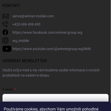
KONTAKT
servis
@
winner-mobile.com
+420 606 498 490
https://www.facebook.com/winner.group.wg
wg_mobile
https://www.youtube.com/@winnergroup-wg3849
ODEBÍRAT NEWSLETTER
Vložte svůj e-mail a my vám budeme zasílat informace o nových
produktech na našem e-shopu.
E-MAIL
Používáme cookies, abychom Vám umožnili pohodlné