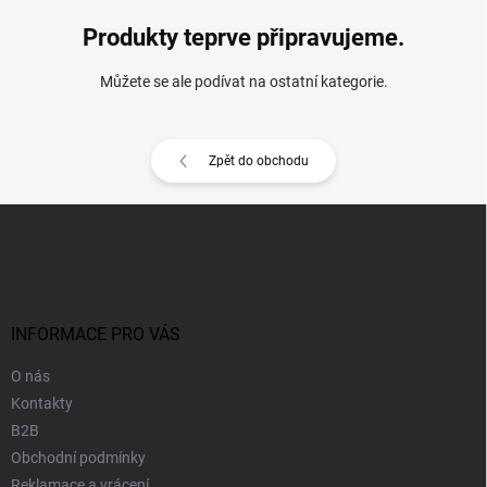
Produkty teprve připravujeme.
Můžete se ale podívat na ostatní kategorie.
Zpět do obchodu
Z
á
p
a
t
í
INFORMACE PRO VÁS
O nás
Kontakty
B2B
Obchodní podmínky
Reklamace a vrácení