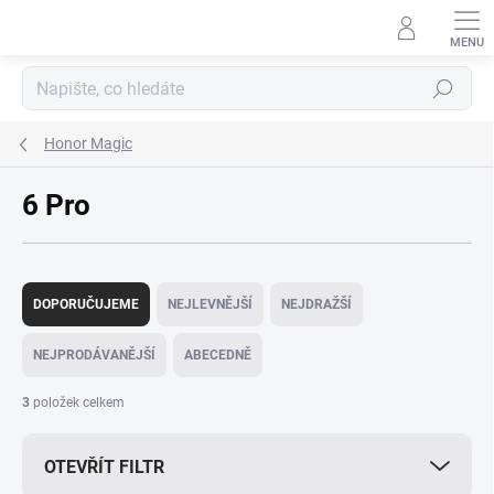
Přejít
na
obsah
Hledat
Honor Magic
6 Pro
Ř
a
DOPORUČUJEME
NEJLEVNĚJŠÍ
NEJDRAŽŠÍ
z
e
NEJPRODÁVANĚJŠÍ
ABECEDNĚ
n
í
3
položek celkem
p
r
OTEVŘÍT FILTR
o