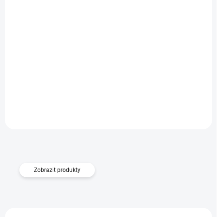
SKLADEM
Pouzdro Carbon Samsung Galaxy A52 5G/A52 4G/A52s 5G
- černé
Do košíku
249 Kč
Zobrazit produkty