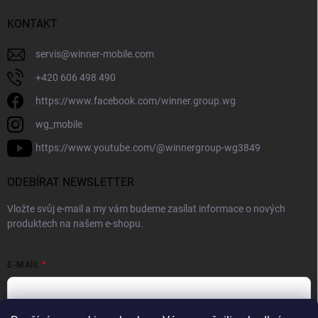
KONTAKT
servis
@
winner-mobile.com
+420 606 498 490
https://www.facebook.com/winner.group.wg
wg_mobile
https://www.youtube.com/@winnergroup-wg3849
ODEBÍRAT NEWSLETTER
Vložte svůj e-mail a my vám budeme zasílat informace o nových
produktech na našem e-shopu.
E-MAIL