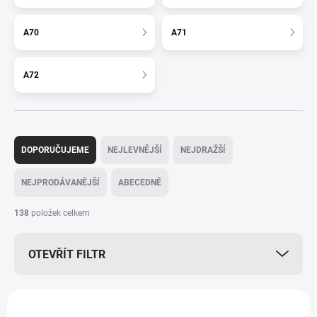
A70
A71
A72
Ř
a
DOPORUČUJEME
NEJLEVNĚJŠÍ
NEJDRAŽŠÍ
z
e
NEJPRODÁVANĚJŠÍ
ABECEDNĚ
n
í
138
položek celkem
p
r
OTEVŘÍT FILTR
o
d
u
V
k
ý