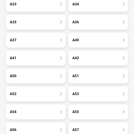
A33
A34
A35
A36
A37
A40
A41
A42
A50
A51
A52
A53
A54
A55
A56
A57