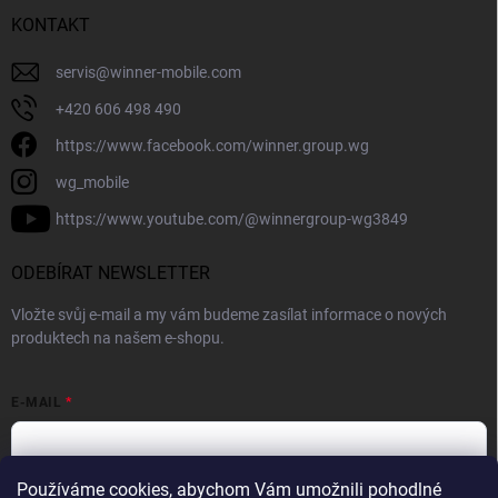
KONTAKT
servis
@
winner-mobile.com
+420 606 498 490
https://www.facebook.com/winner.group.wg
wg_mobile
https://www.youtube.com/@winnergroup-wg3849
ODEBÍRAT NEWSLETTER
Vložte svůj e-mail a my vám budeme zasílat informace o nových
produktech na našem e-shopu.
E-MAIL
Používáme cookies, abychom Vám umožnili pohodlné