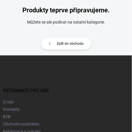
Produkty teprve připravujeme.
Můžete se ale podívat na ostatní kategorie.
Zpět do obchodu
Z
á
p
a
t
í
INFORMACE PRO VÁS
O nás
Kontakty
B2B
Obchodní podmínky
Reklamace a vrácení