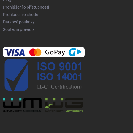
u
Prohlášení o přístupnosti
Prohlášení o shodě
Dárkové poukazy
Soutěžní pravidla