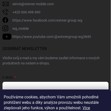
servis
@
winner-mobile.com
+420 606 498 490
https://www.facebook.com/winner.group.wg
wg_mobile
https://www.youtube.com/@winnergroup-wg3849
ODEBÍRAT NEWSLETTER
Vložte svůj e-mail a my vám budeme zasílat informace o nových
produktech na našem e-shopu.
E-MAIL
Používáme cookies, abychom Vám umožnili pohodlné
Vložením e-mailové adresy souhlasíte se zpracováním osobních
prohlížení webu a díky analýze provozu webu neustále
údajů v souladu se
Zásadami ochrany osobních údajů.
zlepšovali jeho funkce, výkon a použitelnost.
Více