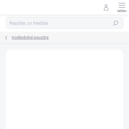
Přejít
na
obsah
Hledat
Voděodolné pouzdra