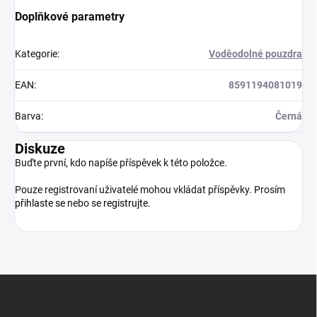
Doplňkové parametry
Kategorie
:
Voděodolné pouzdra
EAN
:
8591194081019
Barva
:
Černá
Diskuze
Buďte první, kdo napíše příspěvek k této položce.
Pouze registrovaní uživatelé mohou vkládat příspěvky. Prosím
přihlaste se
nebo se
registrujte
.
Z
á
p