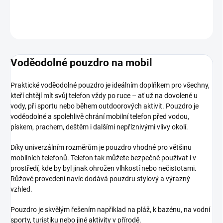
DETAILNÍ INFORMACE
ZEPTAT SE
HLÍDAT
Voděodolné pouzdro na mobil
Praktické voděodolné pouzdro je ideálním doplňkem pro všechny,
kteří chtějí mít svůj telefon vždy po ruce – ať už na dovolené u
vody, při sportu nebo během outdoorových aktivit. Pouzdro je
voděodolné a spolehlivě chrání mobilní telefon před vodou,
pískem, prachem, deštěm i dalšími nepříznivými vlivy okolí.
Díky univerzálním rozměrům je pouzdro vhodné pro většinu
mobilních telefonů. Telefon tak můžete bezpečně používat i v
prostředí, kde by byl jinak ohrožen vlhkostí nebo nečistotami.
Růžové provedení navíc dodává pouzdru stylový a výrazný
vzhled.
Pouzdro je skvělým řešením například na pláž, k bazénu, na vodní
sporty, turistiku nebo jiné aktivity v přírodě.