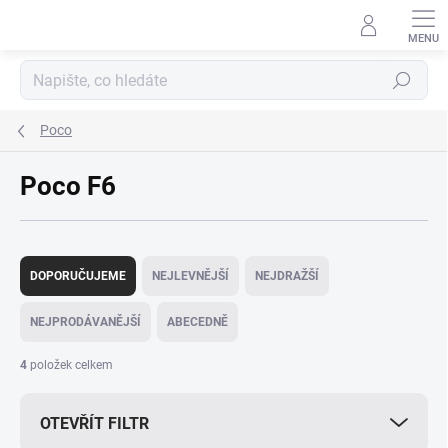
Přejít
na
obsah
Hledat
Poco
Poco F6
Ř
a
DOPORUČUJEME
NEJLEVNĚJŠÍ
NEJDRAŽŠÍ
z
e
NEJPRODÁVANĚJŠÍ
ABECEDNĚ
n
í
4
položek celkem
p
r
OTEVŘÍT FILTR
o