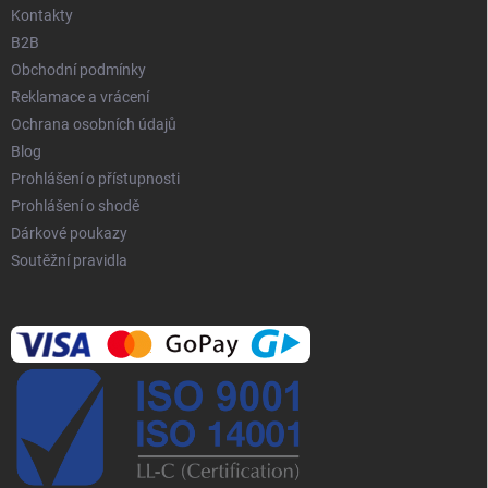
k
Kontakty
y
B2B
v
Obchodní podmínky
ý
p
Reklamace a vrácení
i
Ochrana osobních údajů
s
Blog
u
Prohlášení o přístupnosti
Prohlášení o shodě
Dárkové poukazy
Soutěžní pravidla