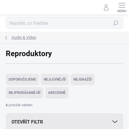
Přejít
na
obsah
Hledat
Audio & Video
Reproduktory
Ř
a
DOPORUČUJEME
NEJLEVNĚJŠÍ
NEJDRAŽŠÍ
z
e
NEJPRODÁVANĚJŠÍ
ABECEDNĚ
n
í
6
položek celkem
p
r
OTEVŘÍT FILTR
o