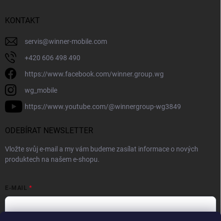
KONTAKT
servis
@
winner-mobile.com
+420 606 498 490
https://www.facebook.com/winner.group.wg
wg_mobile
https://www.youtube.com/@winnergroup-wg3849
ODEBÍRAT NEWSLETTER
Vložte svůj e-mail a my vám budeme zasílat informace o nových
produktech na našem e-shopu.
E-MAIL