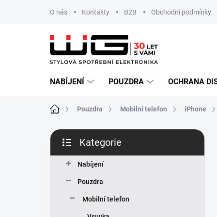
Přejít
O nás
Kontakty
B2B
Obchodní podmínky
na
obsah
NABÍJENÍ
POUZDRA
OCHRANA DI
Domů
Pouzdra
Mobilní telefon
iPhone
P
Kategorie
o
Přeskočit
s
kategorie
t
Nabíjení
r
Pouzdra
a
n
Mobilní telefon
n
Vsuvka