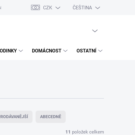
CZK
ČEŠTINA
ášení o přístupnosti
Prohlášení o shodě
Dárkové poukazy
S
PRÁZDNÝ KOŠÍK
NÁKUPNÍ
KOŠÍK
ODINKY
DOMÁCNOST
OSTATNÍ
VÝPRODE
RODÁVANĚJŠÍ
ABECEDNĚ
11
položek celkem