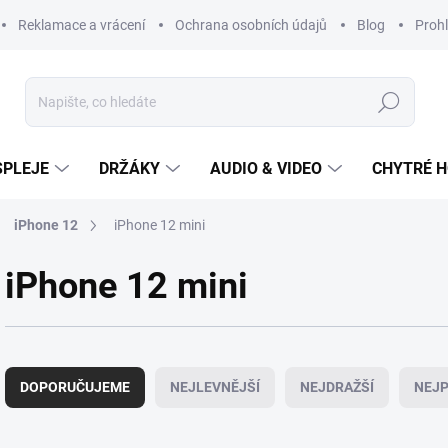
Reklamace a vrácení
Ochrana osobních údajů
Blog
Prohl
Hledat
SPLEJE
DRŽÁKY
AUDIO & VIDEO
CHYTRÉ H
iPhone 12
iPhone 12 mini
iPhone 12 mini
Ř
a
DOPORUČUJEME
NEJLEVNĚJŠÍ
NEJDRAŽŠÍ
NEJP
z
e
n