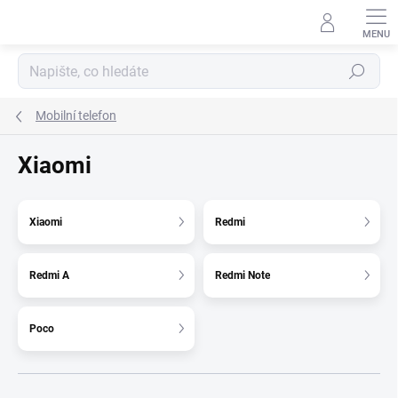
Přejít
na
obsah
Hledat
Mobilní telefon
Xiaomi
Xiaomi
Redmi
Redmi A
Redmi Note
Poco