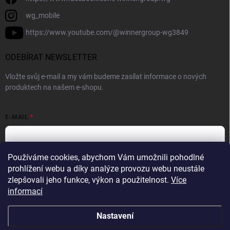
wg_mobile
https://www.youtube.com/@winnergroup-wg3849
ODEBÍRAT NEWSLETTER
Vložte svůj e-mail a my vám budeme zasílat informace o nových
produktech na našem e-shopu.
E-MAIL
Používáme cookies, abychom Vám umožnili pohodlné
Vložením e-mailové adresy souhlasíte se zpracováním osobních
prohlížení webu a díky analýze provozu webu neustále
údajů v souladu se
Zásadami ochrany osobních údajů.
zlepšovali jeho funkce, výkon a použitelnost.
Více
informací
Přihlásit se
Nastavení
Copyright 2026
WINNER GROUP-WG
. Všechna práva vyhrazena.
Upravit