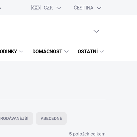
CZK
ČEŠTINA
ášení o přístupnosti
Prohlášení o shodě
Dárkové poukazy
S
PRÁZDNÝ KOŠÍK
NÁKUPNÍ
KOŠÍK
ODINKY
DOMÁCNOST
OSTATNÍ
VÝPRODE
RODÁVANĚJŠÍ
ABECEDNĚ
5
položek celkem