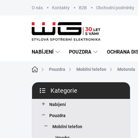
Přejít
O nás
Kontakty
B2B
Obchodní podmínky
na
obsah
NABÍJENÍ
POUZDRA
OCHRANA DI
Domů
Pouzdra
Mobilní telefon
Motorola
P
Kategorie
o
Přeskočit
s
kategorie
t
Nabíjení
r
Pouzdra
a
n
Mobilní telefon
n
Vsuvka