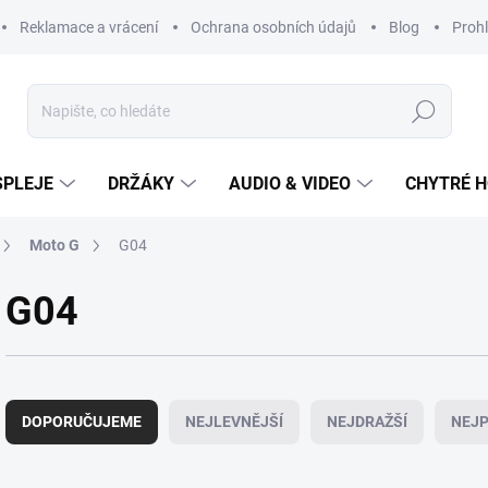
Reklamace a vrácení
Ochrana osobních údajů
Blog
Prohl
Hledat
SPLEJE
DRŽÁKY
AUDIO & VIDEO
CHYTRÉ H
Moto G
G04
G04
Ř
a
DOPORUČUJEME
NEJLEVNĚJŠÍ
NEJDRAŽŠÍ
NEJP
z
e
n