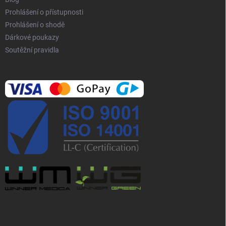
u
Prohlášení o přístupnosti
Prohlášení o shodě
Dárkové poukazy
Soutěžní pravidla