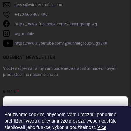
servis
@
winner-mobile.com
+420 606 498 490
https://www.facebook.com/winner.group.wg
wg_mobile
https://www.youtube.com/@winnergroup-wg3849
ODEBÍRAT NEWSLETTER
Vložte svůj e-mail a my vám budeme zasílat informace o nových
produktech na našem e-shopu.
E-MAIL
Používáme cookies, abychom Vám umožnili pohodlné
Vložením e-mailové adresy souhlasíte se zpracováním osobních
prohlížení webu a díky analýze provozu webu neustále
údajů v souladu se
Zásadami ochrany osobních údajů.
zlepšovali jeho funkce, výkon a použitelnost.
Více