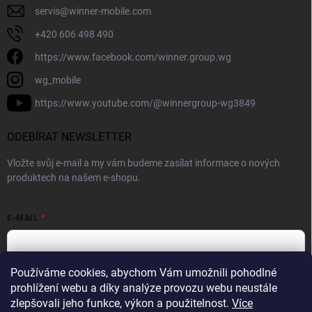
servis
@
winner-mobile.com
+420 606 498 490
https://www.facebook.com/winner.group.wg
wg_mobile
https://www.youtube.com/@winnergroup-wg3849
ODEBÍRAT NEWSLETTER
Vložte svůj e-mail a my vám budeme zasílat informace o nových
produktech na našem e-shopu.
E-MAIL
Používáme cookies, abychom Vám umožnili pohodlné
Vložením e-mailové adresy souhlasíte se zpracováním osobních
prohlížení webu a díky analýze provozu webu neustále
údajů v souladu se
Zásadami ochrany osobních údajů.
zlepšovali jeho funkce, výkon a použitelnost.
Více