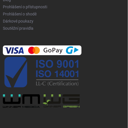
u
Prohlášení o přístupnosti
Prohlášení o shodě
Dárkové poukazy
Soutěžní pravidla