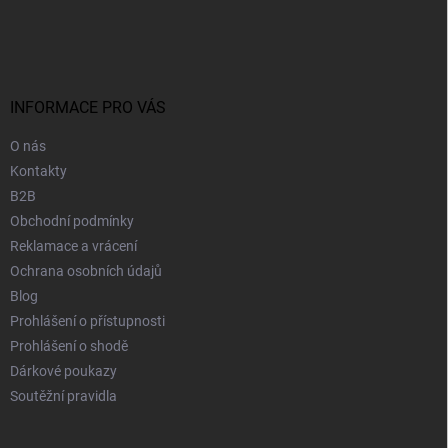
c
á
o
í
p
p
v
r
a
á
v
t
n
k
í
í
INFORMACE PRO VÁS
y
v
O nás
ý
p
Kontakty
i
B2B
s
Obchodní podmínky
u
Reklamace a vrácení
Ochrana osobních údajů
Blog
Prohlášení o přístupnosti
Prohlášení o shodě
Dárkové poukazy
Soutěžní pravidla