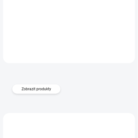
SKLADEM
Pouzdro Carbon iPhone 15 - černý
Do košíku
249 Kč
13543
Zobrazit produkty