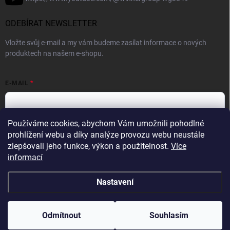
ODEBÍRAT NEWSLETTER
Vložte svůj e-mail a my vám budeme zasílat informace o nových
produktech na našem e-shopu.
E-MAIL
Používáme cookies, abychom Vám umožnili pohodlné
Vložením e-mailové adresy souhlasíte se zpracováním osobních
prohlížení webu a díky analýze provozu webu neustále
údajů v souladu se
Zásadami ochrany osobních údajů.
zlepšovali jeho funkce, výkon a použitelnost.
Více
informací
Přihlásit se
Nastavení
Copyright 2026
WINNER GROUP-WG
. Všechna práva vyhrazena.
Upravit
nastavení cookies
Odmítnout
Souhlasím