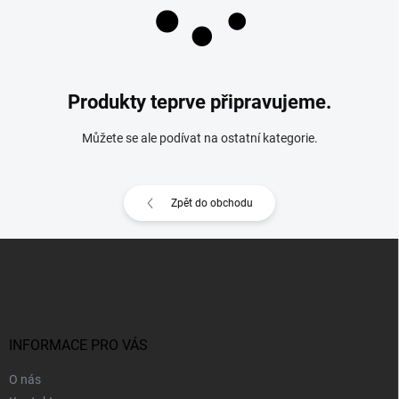
Produkty teprve připravujeme.
Můžete se ale podívat na ostatní kategorie.
Zpět do obchodu
Z
á
p
a
t
í
INFORMACE PRO VÁS
O nás