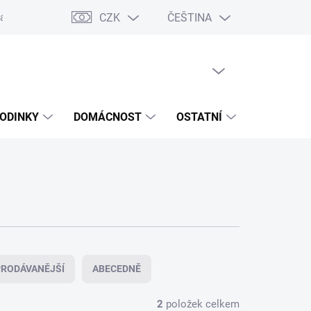
CZK
ČEŠTINA
ášení o přístupnosti
Prohlášení o shodě
Dárkové poukazy
S
PRÁZDNÝ KOŠÍK
NÁKUPNÍ
KOŠÍK
ODINKY
DOMÁCNOST
OSTATNÍ
VÝPRODE
RODÁVANĚJŠÍ
ABECEDNĚ
2
položek celkem