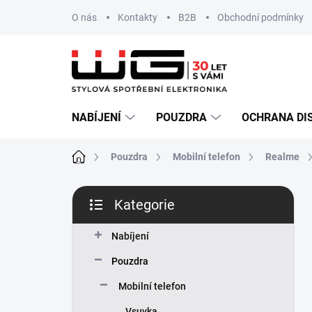
Přejít
O nás
Kontakty
B2B
Obchodní podmínky
na
obsah
NABÍJENÍ
POUZDRA
OCHRANA DI
Domů
Pouzdra
Mobilní telefon
Realme
P
Kategorie
o
Přeskočit
s
kategorie
t
Nabíjení
r
Pouzdra
a
n
Mobilní telefon
n
Vsuvka