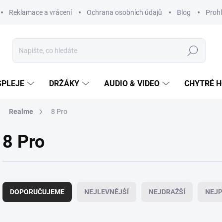
Reklamace a vrácení
Ochrana osobních údajů
Blog
Prohl
Hledat
SPLEJE
DRŽÁKY
AUDIO & VIDEO
CHYTRÉ H
Realme
8 Pro
8 Pro
Ř
a
DOPORUČUJEME
NEJLEVNĚJŠÍ
NEJDRAŽŠÍ
NEJP
z
e
n