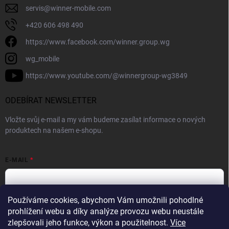
servis
@
winner-mobile.com
+420 606 498 490
https://www.facebook.com/winner.group.wg
wg_mobile
https://www.youtube.com/@winnergroup-wg3849
ODEBÍRAT NEWSLETTER
Vložte svůj e-mail a my vám budeme zasílat informace o nových
produktech na našem e-shopu.
E-MAIL
Používáme cookies, abychom Vám umožnili pohodlné
Vložením e-mailové adresy souhlasíte se zpracováním osobních
prohlížení webu a díky analýze provozu webu neustále
údajů v souladu se
Zásadami ochrany osobních údajů.
zlepšovali jeho funkce, výkon a použitelnost.
Více