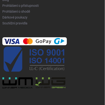
u
Prohlášení o přístupnosti
Prohlášení o shodě
Dárkové poukazy
Soutěžní pravidla