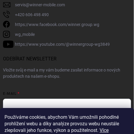
servis
@
winner-mobile.com
+420 606 498 490
https://www.facebook.com/winner.group.wg
wg_mobile
https://www.youtube.com/@winnergroup-wg3849
ODEBÍRAT NEWSLETTER
Vložte svůj e-mail a my vám budeme zasílat informace o nových
produktech na našem e-shopu.
E-MAIL
Používáme cookies, abychom Vám umožnili pohodlné
Vložením e-mailové adresy souhlasíte se zpracováním osobních
prohlížení webu a díky analýze provozu webu neustále
údajů v souladu se
Zásadami ochrany osobních údajů.
zlepšovali jeho funkce, výkon a použitelnost.
Více