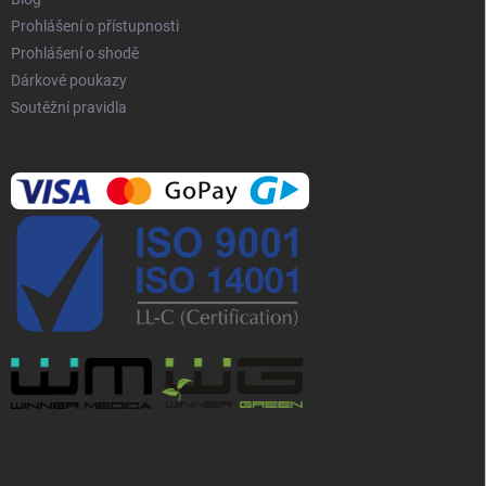
u
Prohlášení o přístupnosti
Prohlášení o shodě
Dárkové poukazy
Soutěžní pravidla