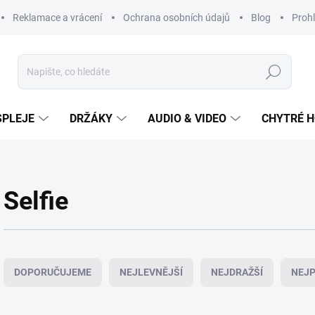
Reklamace a vrácení
Ochrana osobních údajů
Blog
Prohl
Hledat
SPLEJE
DRŽÁKY
AUDIO & VIDEO
CHYTRÉ H
Selfie
Ř
a
DOPORUČUJEME
NEJLEVNĚJŠÍ
NEJDRAŽŠÍ
NEJP
z
e
n