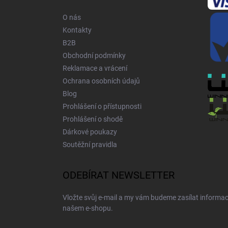
t
í
O nás
Kontakty
B2B
Obchodní podmínky
Reklamace a vrácení
Ochrana osobních údajů
Blog
Prohlášení o přístupnosti
Prohlášení o shodě
Dárkové poukazy
Soutěžní pravidla
ODEBÍRAT NEWSLETTER
Vložte svůj e-mail a my vám budeme zasílat informa
našem e-shopu.