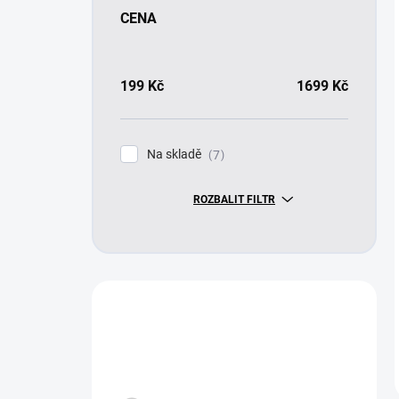
CENA
199
Kč
1699
Kč
Na skladě
7
ROZBALIT FILTR
Máte otázku?
Obraťte se na nás.