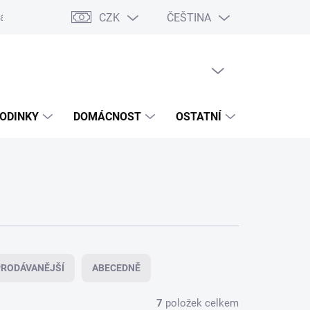
CZK
ČEŠTINA
ášení o přístupnosti
Prohlášení o shodě
Dárkové poukazy
S
PRÁZDNÝ KOŠÍK
NÁKUPNÍ
KOŠÍK
ODINKY
DOMÁCNOST
OSTATNÍ
VÝPRODE
RODÁVANĚJŠÍ
ABECEDNĚ
7
položek celkem