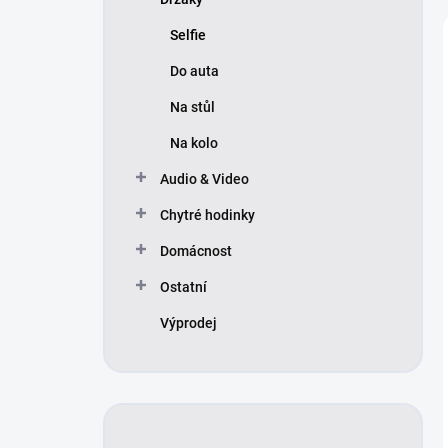
í
p
Selfie
a
n
Do auta
e
Na stůl
l
Na kolo
Audio & Video
Chytré hodinky
Domácnost
Ostatní
Výprodej