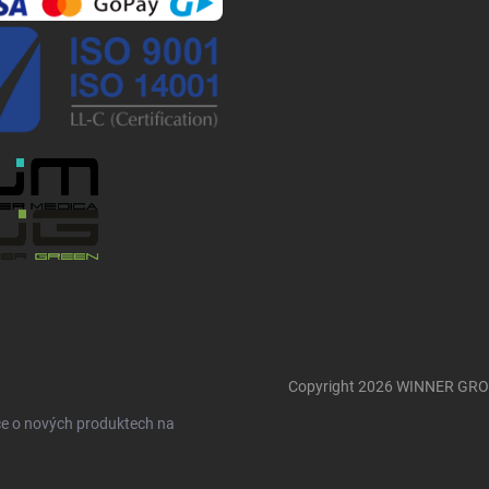
r
v
k
y
v
ý
p
i
s
u
Copyright 2026
WINNER GR
ce o nových produktech na