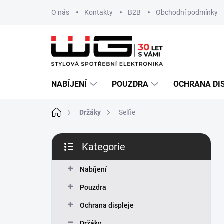
Přejít
O nás
Kontakty
B2B
Obchodní podmínky
na
obsah
NABÍJENÍ
POUZDRA
OCHRANA DI
Domů
Držáky
Selfie
P
Kategorie
o
Přeskočit
s
kategorie
t
Nabíjení
r
Pouzdra
a
n
Ochrana displeje
n
Držáky