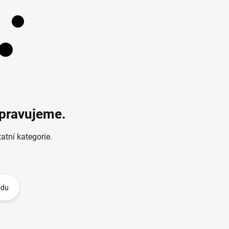
ipravujeme.
atní kategorie.
odu