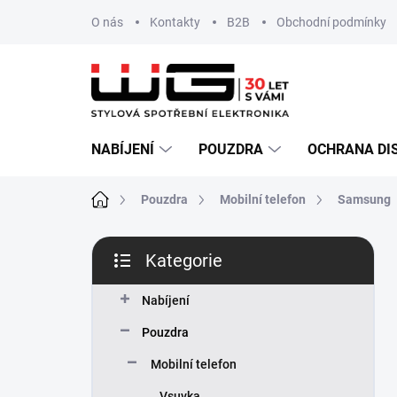
Přejít
O nás
Kontakty
B2B
Obchodní podmínky
na
obsah
NABÍJENÍ
POUZDRA
OCHRANA DI
Domů
Pouzdra
Mobilní telefon
Samsung
P
Kategorie
o
Přeskočit
s
kategorie
t
Nabíjení
r
Pouzdra
a
n
Mobilní telefon
n
Vsuvka