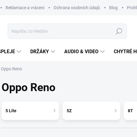
Reklamace a vrácení
Ochrana osobních údajů
Blog
Prohl
Hledat
SPLEJE
DRŽÁKY
AUDIO & VIDEO
CHYTRÉ H
Oppo Reno
Oppo Reno
5 Lite
5Z
8T