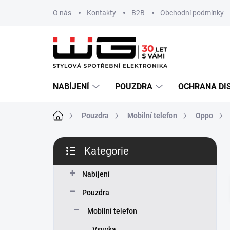
Přejít
O nás
Kontakty
B2B
Obchodní podmínky
na
obsah
NABÍJENÍ
POUZDRA
OCHRANA DI
Domů
Pouzdra
Mobilní telefon
Oppo
P
Kategorie
o
Přeskočit
s
kategorie
t
Nabíjení
r
Pouzdra
a
n
Mobilní telefon
n
Vsuvka