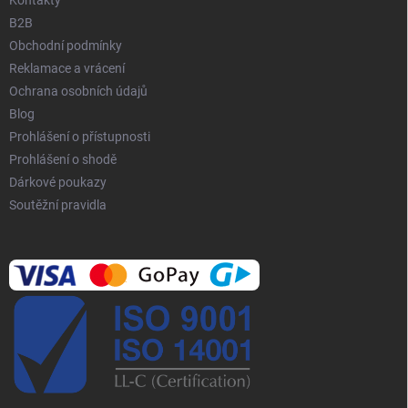
Kontakty
y
B2B
v
Obchodní podmínky
ý
p
Reklamace a vrácení
i
Ochrana osobních údajů
s
Blog
u
Prohlášení o přístupnosti
Prohlášení o shodě
Dárkové poukazy
Soutěžní pravidla