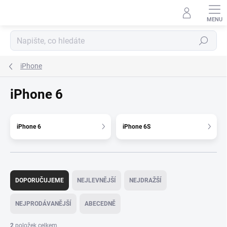
Přejít
na
obsah
Hledat
iPhone
iPhone 6
iPhone 6
iPhone 6S
Ř
a
DOPORUČUJEME
NEJLEVNĚJŠÍ
NEJDRAŽŠÍ
z
e
NEJPRODÁVANĚJŠÍ
ABECEDNĚ
n
í
2
položek celkem