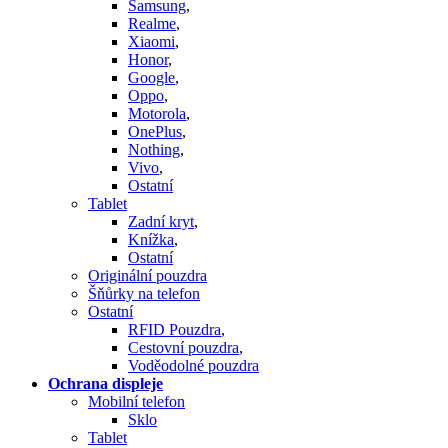
Samsung
,
Realme
,
Xiaomi
,
Honor
,
Google
,
Oppo
,
Motorola
,
OnePlus
,
Nothing
,
Vivo
,
Ostatní
Tablet
Zadní kryt
,
Knížka
,
Ostatní
Originální pouzdra
Šňůrky na telefon
Ostatní
RFID Pouzdra
,
Cestovní pouzdra
,
Voděodolné pouzdra
Ochrana displeje
Mobilní telefon
Sklo
Tablet