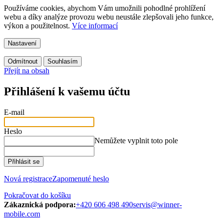
Používáme cookies, abychom Vám umožnili pohodlné prohlížení
webu a díky analýze provozu webu neustále zlepšovali jeho funkce,
výkon a použitelnost.
Více informací
Nastavení
Odmítnout
Souhlasím
Přejít na obsah
Přihlášení k vašemu účtu
E-mail
Heslo
Nemůžete vyplnit toto pole
Přihlásit se
Nová registrace
Zapomenuté heslo
Pokračovat do košíku
Zákaznická podpora:
+420 606 498 490
servis@winner-
mobile.com