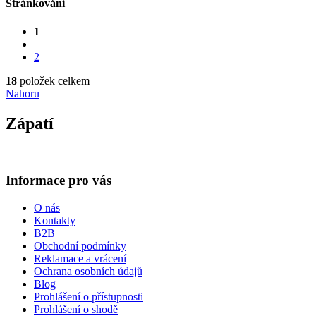
Stránkování
1
2
18
položek celkem
Nahoru
Zápatí
Informace pro vás
O nás
Kontakty
B2B
Obchodní podmínky
Reklamace a vrácení
Ochrana osobních údajů
Blog
Prohlášení o přístupnosti
Prohlášení o shodě