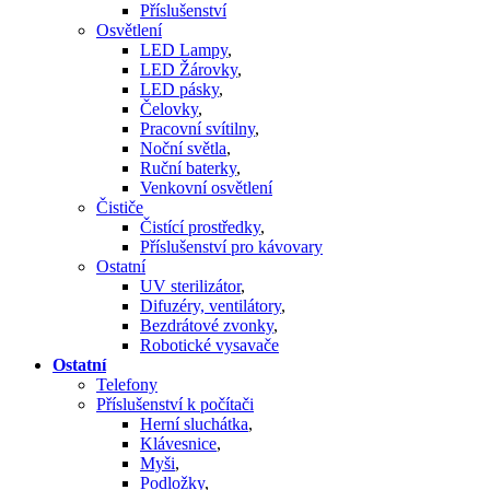
Příslušenství
Osvětlení
LED Lampy
,
LED Žárovky
,
LED pásky
,
Čelovky
,
Pracovní svítilny
,
Noční světla
,
Ruční baterky
,
Venkovní osvětlení
Čističe
Čistící prostředky
,
Příslušenství pro kávovary
Ostatní
UV sterilizátor
,
Difuzéry, ventilátory
,
Bezdrátové zvonky
,
Robotické vysavače
Ostatní
Telefony
Příslušenství k počítači
Herní sluchátka
,
Klávesnice
,
Myši
,
Podložky
,