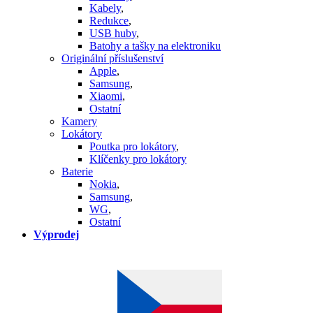
Kabely
,
Redukce
,
USB huby
,
Batohy a tašky na elektroniku
Originální příslušenství
Apple
,
Samsung
,
Xiaomi
,
Ostatní
Kamery
Lokátory
Poutka pro lokátory
,
Klíčenky pro lokátory
Baterie
Nokia
,
Samsung
,
WG
,
Ostatní
Výprodej