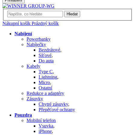
Přihlášení
Hledat
Nákupní košík
Prázdný košík
Nabíjení
Powerbanky
Nabíječky
Bezdrátové
,
Síťové
,
Do auta
Kabely
Type C
,
Lightning
,
Micro
,
Ostatní
Redukce a adaptéry
Zásuvky
Chytré zásuvky
,
Přepěťové ochrany
Pouzdra
Mobilní telefon
Vsuvka
,
iPhone
,