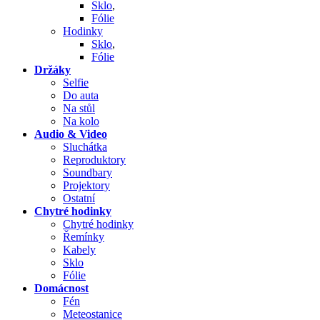
Sklo
,
Fólie
Hodinky
Sklo
,
Fólie
Držáky
Selfie
Do auta
Na stůl
Na kolo
Audio & Video
Sluchátka
Reproduktory
Soundbary
Projektory
Ostatní
Chytré hodinky
Chytré hodinky
Řemínky
Kabely
Sklo
Fólie
Domácnost
Fén
Meteostanice