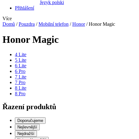
Język polski
Přihlášení
Více
Domů
/
Pouzdra
/
Mobilní telefon
/
Honor
/
Honor Magic
Honor Magic
4 Lite
5 Lite
6 Lite
6 Pro
7 Lite
7 Pro
8 Lite
8 Pro
Řazení produktů
Doporučujeme
Nejlevnější
Nejdražší