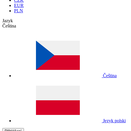
CZK
EUR
PLN
Jazyk
Čeština
Čeština
Język polski