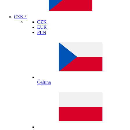
CZK /
CZK
EUR
PLN
Čeština