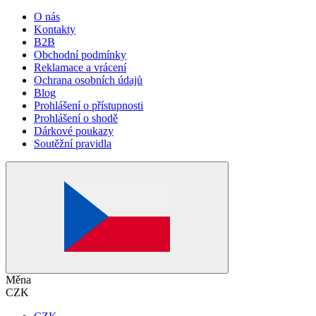
O nás
Kontakty
B2B
Obchodní podmínky
Reklamace a vrácení
Ochrana osobních údajů
Blog
Prohlášení o přístupnosti
Prohlášení o shodě
Dárkové poukazy
Soutěžní pravidla
Měna
CZK