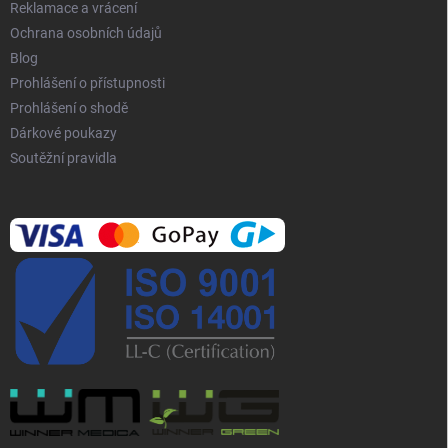
p
Reklamace a vrácení
i
Ochrana osobních údajů
s
Blog
u
Prohlášení o přístupnosti
Prohlášení o shodě
Dárkové poukazy
Soutěžní pravidla