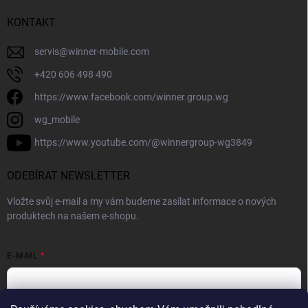
KONTAKT
servis
@
winner-mobile.com
+420 606 498 490
https://www.facebook.com/winner.group.wg
wg_mobile
https://www.youtube.com/@winnergroup-wg3849
ODEBÍRAT NEWSLETTER
Vložte svůj e-mail a my vám budeme zasílat informace o nových
produktech na našem e-shopu.
E-MAIL