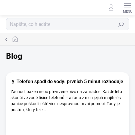
Přejít
na
obsah
Hledat
Domů
Blog
V
ý
💧 Telefon spadl do vody: prvních 5 minut rozhoduje
p
i
Záchod, bazén nebo převržené pivo na zahrádce. Každé léto
s
skončí ve vodě tisíce telefonů – a řadu z nich jejich majitelé v
č
panice poškodí ještě více nesprávnou první pomocí. Tady je
l
postup, který tele...
á
n
k