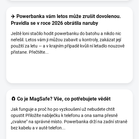
✈️ Powerbanka vám letos může zrušit dovolenou.
Pravidla se v roce 2026 obrátila naruby
Ještě loni stačilo hodit powerbanku do batohu a nikdo nic
neřešil. Letos vám ji můžou zabavit u kontroly, zakázat její
použití za letu — a v krajním případě kvůli ní letadlo nouzově
přistane. Přečtěte...
🧲 Co je MagSafe? Vše, co potřebujete vědět
Jak funguje a proč ho po vyzkoušení už nebudete chtít
opustit Přiložíte nabíječku k telefonu a ona sama přesně
„cvakne“ na správné místo. Powerbanka drží na zadní straně
bez kabelu a v autě telefon...