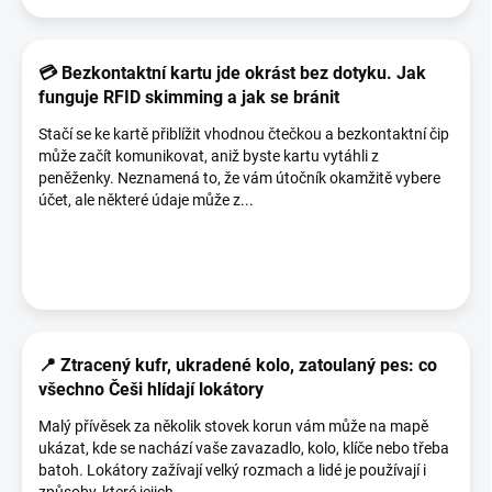
ů
💳 Bezkontaktní kartu jde okrást bez dotyku. Jak
funguje RFID skimming a jak se bránit
Stačí se ke kartě přiblížit vhodnou čtečkou a bezkontaktní čip
může začít komunikovat, aniž byste kartu vytáhli z
peněženky. Neznamená to, že vám útočník okamžitě vybere
účet, ale některé údaje může z...
📍 Ztracený kufr, ukradené kolo, zatoulaný pes: co
všechno Češi hlídají lokátory
Malý přívěsek za několik stovek korun vám může na mapě
ukázat, kde se nachází vaše zavazadlo, kolo, klíče nebo třeba
batoh. Lokátory zažívají velký rozmach a lidé je používají i