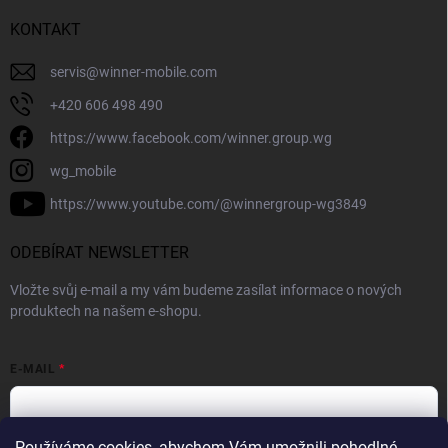
KONTAKT
servis
@
winner-mobile.com
+420 606 498 490
https://www.facebook.com/winner.group.wg
wg_mobile
https://www.youtube.com/@winnergroup-wg3849
ODEBÍRAT NEWSLETTER
Vložte svůj e-mail a my vám budeme zasílat informace o nových
produktech na našem e-shopu.
E-MAIL
Používáme cookies, abychom Vám umožnili pohodlné