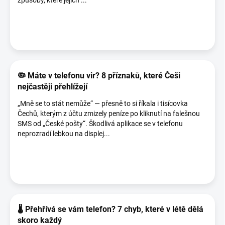
způsoby, které jejich ...
🦠 Máte v telefonu vir? 8 příznaků, které Češi
nejčastěji přehlížejí
„Mně se to stát nemůže“ — přesně to si říkala i tisícovka
Čechů, kterým z účtu zmizely peníze po kliknutí na falešnou
SMS od „České pošty“. Škodlivá aplikace se v telefonu
neprozradí lebkou na displej...
🌡️ Přehřívá se vám telefon? 7 chyb, které v létě dělá
skoro každý