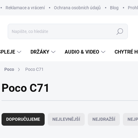
Reklamace a vrácení
Ochrana osobních údajů
Blog
Prohl
Hledat
SPLEJE
DRŽÁKY
AUDIO & VIDEO
CHYTRÉ H
Poco
Poco C71
Poco C71
Ř
a
DOPORUČUJEME
NEJLEVNĚJŠÍ
NEJDRAŽŠÍ
NEJP
z
e
n