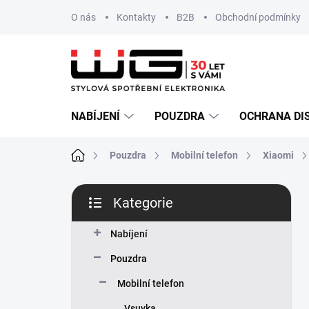
Přejít
O nás
Kontakty
B2B
Obchodní podmínky
na
obsah
NABÍJENÍ
POUZDRA
OCHRANA DI
Domů
Pouzdra
Mobilní telefon
Xiaomi
P
Kategorie
o
Přeskočit
s
kategorie
t
Nabíjení
r
Pouzdra
a
n
Mobilní telefon
n
Vsuvka