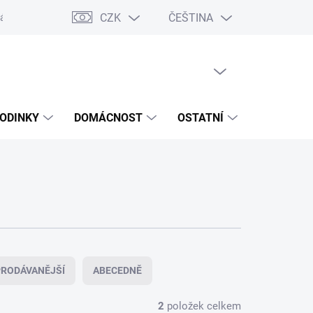
CZK
ČEŠTINA
ášení o přístupnosti
Prohlášení o shodě
Dárkové poukazy
S
PRÁZDNÝ KOŠÍK
NÁKUPNÍ
KOŠÍK
ODINKY
DOMÁCNOST
OSTATNÍ
VÝPRODE
RODÁVANĚJŠÍ
ABECEDNĚ
2
položek celkem