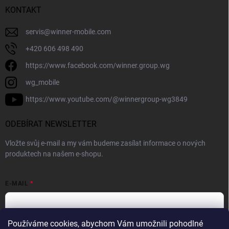
KONTAKT
servis
@
winner-mobile.com
+420 606 498 490
https://www.facebook.com/winner.group.wg
wg_mobile
https://www.youtube.com/@winnergroup-wg3849
ODEBÍRAT NEWSLETTER
Vložte svůj e-mail a my vám budeme zasílat informace o nových
produktech na našem e-shopu.
E-MAIL
Používáme cookies, abychom Vám umožnili pohodlné